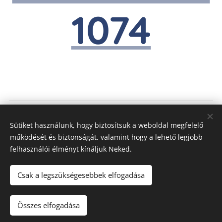
1074
MoreTech Kft., 2119 Pécel, Rákóczi út 64.
Sütiket használunk, hogy biztosítsuk a weboldal megfelelő
+36 30 644 1074
működését és biztonságát, valamint hogy a lehető legjobb
Minden jog fenntartva 2022
felhasználói élményt kínáljuk Neked.
A weboldal tartalmának engedély nélküli másolása jogi
következményekkel jár!
Csak a legszükségesebbek elfogadása
Előzetes egyeztetést követően forrás és szerző
megjelölésével lehetséges.
Összes elfogadása
Sütik