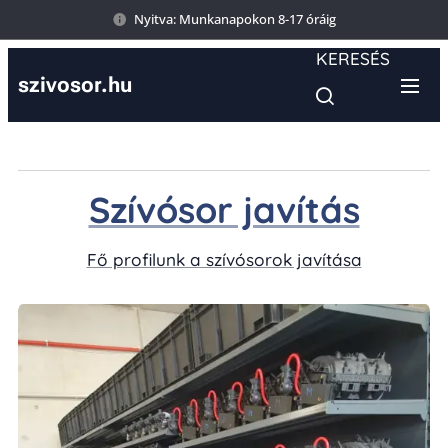
Nyitva: Munkanapokon 8-17 óráig
KERESÉS
szivosor.hu
Szívósor javítás
Fő profilunk a szívósorok javítása