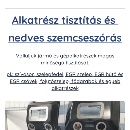
Alkatrész tisztítás és
nedves szemcseszórás
Vállaljuk jármű és gépalkatrészek magas
minőségű tisztítását.
pl.: szívósor, szelepfedél, EGR szelep, EGR hűtő és
EGR csövek, folytószelep, fődarabok és egyéb
alkatrészek